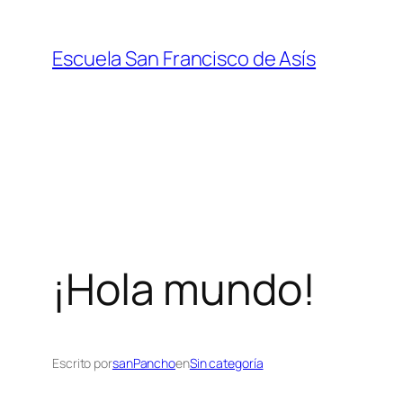
Saltar
al
Escuela San Francisco de Asís
contenido
¡Hola mundo!
Escrito por
sanPancho
en
Sin categoría